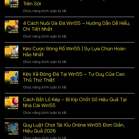
Trên Sới
Chức năng bình luận bị tắt
ở
Gà
Đá
4 Cách Nuôi Gà Đá Win55 – Hướng Dẫn Dễ Hiểu,
Đòn
Chi Tiết Nhất
Độc
Chức năng bình luận bị tắt
ở
|
4
Phát
Cách
Kèo Cược Bóng Rổ Win55 | Sự Lựa Chọn Hoàn
Huy
Nuôi
Bản
Hảo Nhất
Gà
Năng
Chức năng bình luận bị tắt
ở
Đá
Sát
Kèo
Win55
Thủ
Cược
Kèo Xả Bóng Đá Tại Win55 – Tư Duy Của Cao
–
Trên
Bóng
Hướng
Thủ Thứ Thiệt
Sới
Rổ
Dẫn
Chức năng bình luận bị tắt
ở
Win55
Dễ
Kèo
|
Hiểu,
Xả
Cách Bắt Lô Kép – Bí Kíp Chốt Số Hiệu Quả Tại
Sự
Chi
Bóng
Lựa
Nhà Cái Win55
Tiết
Đá
Chọn
Nhất
Chức năng bình luận bị tắt
ở
Tại
Hoàn
Cách
Win55
Hảo
Bắt
Quy Luật Chơi Tài Xỉu Online Win55 Đơn Giản,
–
Nhất
Lô
Tư
Hiệu Quả 2026
Kép
Duy
Chức năng bình luận bị tắt
ở