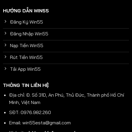
HƯỚNG DẪN WIN55
Đăng Ký Win55
Đăng Nhập Win55
Nạp Tiền Win55
Rút Tiền Win55
Tải App Win55
THÔNG TIN LIÊN HỆ
Địa chỉ: Đ. Số 31D, An Phú, Thủ Đức, Thành phố Hồ Chí
Minh, Việt Nam
SĐT: 0976.982.260
Email:
win55esta@gmail.com