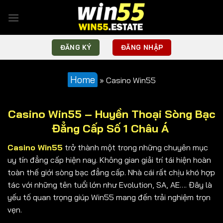
Bỏ
qua
nội
dung
ĐĂNG KÝ
ĐĂNG NHẬP
Home
»
Casino Win55
Casino Win55 – Huyền Thoại Sòng Bạc
Đẳng Cấp Số 1 Châu Á
Casino Win55
trở thành một trong những chuyên mục
uy tín đẳng cấp hiện nay. Không gian giải trí tái hiện hoàn
toàn thế giới sòng bạc đẳng cấp. Nhà cái rất chịu khó hợp
tác với những tên tuổi lớn như Evolution, SA, AE…. Đây là
yếu tố quan trọng giúp Win55 mang đến trải nghiệm trọn
vẹn.