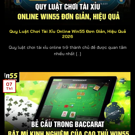
Quy Luật Chơi Tài Xỉu Online Win55 Đơn Giản, Hiệu Quả
2026
Quy luật chơi tài xỉu online trở thành chủ đề được quan tâm
nhiều nhất [...]
07
Th1