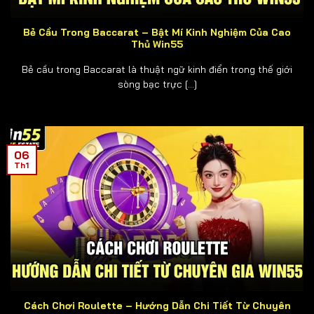
Bẻ Cầu Trong Baccarat – Bật Mí Kinh Nghiệm Của Cao
Thủ Win55
Bẻ cầu trong Baccarat là thuật ngữ kinh điển trong thế giới
sòng bạc trực [...]
06
Th1
Cách Chơi Roulette – Hướng Dẫn Chi Tiết Từ Chuyên