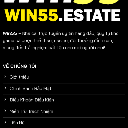
Win55
– Nhà cái trực tuyến uy tín hàng đầu, quy tụ kho
game cá cược thể thao, casino, đổi thưởng đỉnh cao,
mang đến trải nghiệm bất tận cho mọi người chơi!
VỀ CHÚNG TÔI
Giới thiệu
Chính Sách Bảo Mật
Điều Khoản Điều Kiện
Miễn Trừ Trách Nhiệm
Liên Hệ