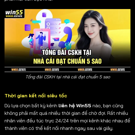
Tổng đài CSKH tại nhà cái đạt chuẩn 5 sao
Thời gian kết nối siêu tốc
Dù lựa chọn bất kỳ kênh
liên hệ Win55
nào, bạn cũng
không phải mất quá nhiều thời gian để chờ đợi. Rất nhiều
nhân viên đều túc trực 24/24 trên mọi kênh khác nhau để
thành viên có thể kết nối nhanh ngay sau vài giây.