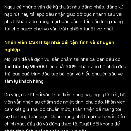
Ngay cả những vấn đề kỹ thuật như đăng nhập, đăng ký,
nạp rút hay tải app đều nhận giúp đỡ cực nhanh sau vài
phút. Nhân viên trong mọi hoàn cảnh đều sẵn lòng mang
tới cho người chơi vô vàn trải nghiệm tuyệt vời nhất.
Nhân viên CSKH tại nhà cái tận tình và chuyên
nghiệp
Mọi vấn đề về dịch vụ, sản phẩm tại nhà cái bạn đều có
thể
liên hệ Win55
hiệu quả. 100% nhân viên bộ phận đều
trải qua quá trình đào tạo bài bản và hiểu chuyên sâu về
tâm lý khách hàng.
Do vậy, dù kết nối vào thời điểm nóng hay ngày lễ Tết, hội
viên vẫn nhận sự chăm sóc nhiệt tình, chu đáo. Nhân viên
cam kết giữ thái độ chuẩn mức, thân thiện để mang tới
sự hài lòng toàn diện. Quan trọng nhất mọi sự tư vấn đều
chính xác, đầy đủ và đúng thực tế. Tuyệt đối không để
phát sinh tình huống chèo kéo, lừa đảo.