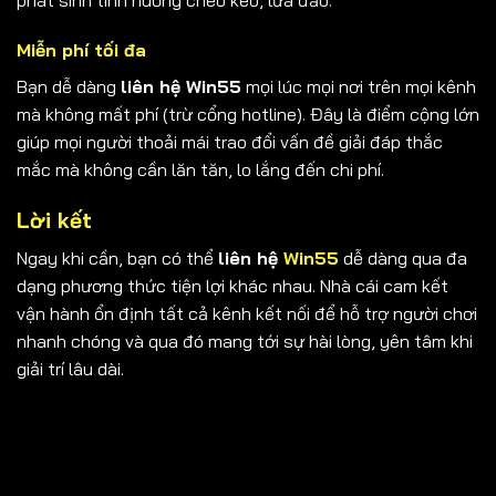
Miễn phí tối đa
Bạn dễ dàng
liên hệ Win55
mọi lúc mọi nơi trên mọi kênh
mà không mất phí (trừ cổng hotline). Đây là điểm cộng lớn
giúp mọi người thoải mái trao đổi vấn đề giải đáp thắc
mắc mà không cần lăn tăn, lo lắng đến chi phí.
Lời kết
Ngay khi cần, bạn có thể
liên hệ
Win55
dễ dàng qua đa
dạng phương thức tiện lợi khác nhau. Nhà cái cam kết
vận hành ổn định tất cả kênh kết nối để hỗ trợ người chơi
nhanh chóng và qua đó mang tới sự hài lòng, yên tâm khi
giải trí lâu dài.