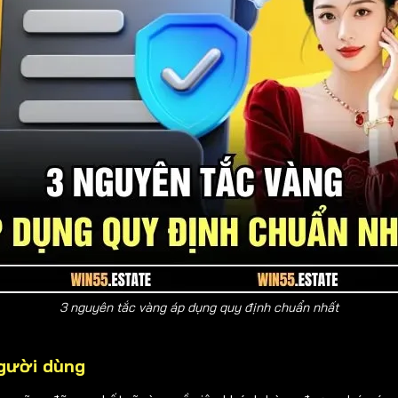
3 nguyên tắc vàng áp dụng quy định chuẩn nhất
người dùng