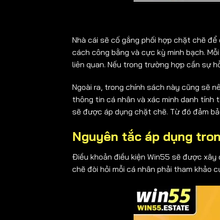
Nhà cái sẽ cố gắng phối hợp chặt chẽ để
cách công bằng và cực kỳ minh bạch. Mỗi 
liên quan. Nếu trong trường hợp cần sự h
Ngoài ra, trong chính sách này cũng sẽ n
thông tin cá nhân và xác minh danh tính 
sẽ được áp dụng chặt chẽ. Từ đó đảm bảo
Nguyên tắc áp dụng tron
Điều khoản điều kiện Win55 sẽ được xây 
chẽ đòi hỏi mỗi cá nhân phải tham khảo c