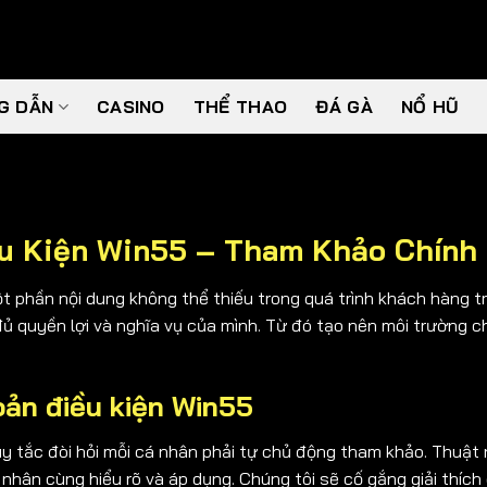
G DẪN
CASINO
THỂ THAO
ĐÁ GÀ
NỔ HŨ
u Kiện Win55 – Tham Khảo Chính
t phần nội dung không thể thiếu trong quá trình khách hàng tr
ủ quyền lợi và nghĩa vụ của mình. Từ đó tạo nên môi trường c
oản điều kiện Win55
quy tắc đòi hỏi mỗi cá nhân phải tự chủ động tham khảo. Thuậ
nhân cùng hiểu rõ và áp dụng. Chúng tôi sẽ cố gắng giải thích