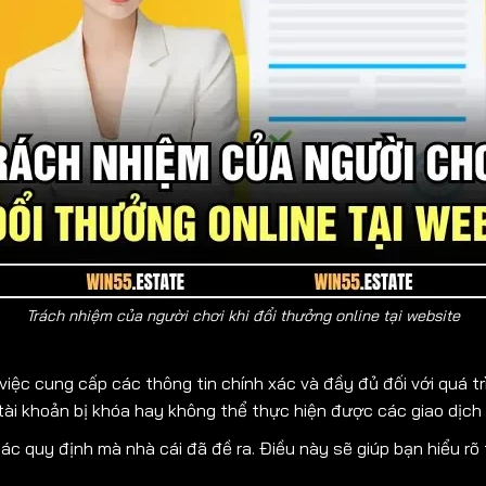
Trách nhiệm của người chơi khi đổi thưởng online tại website
việc cung cấp các thông tin chính xác và đầy đủ đối với quá trì
ài khoản bị khóa hay không thể thực hiện được các giao dịch t
các quy định mà nhà cái đã đề ra. Điều này sẽ giúp bạn hiểu r