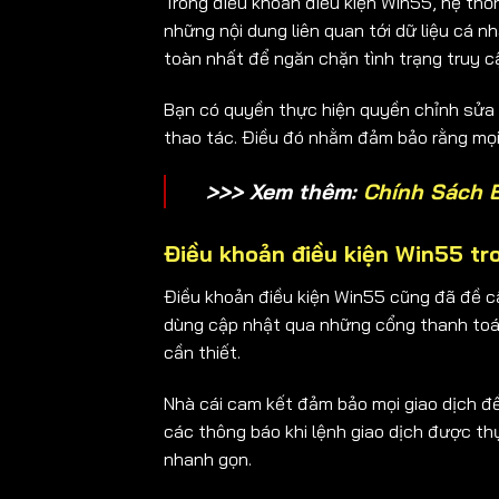
Trong điều khoản điều kiện Win55, hệ th
những nội dung liên quan tới dữ liệu cá n
toàn nhất để ngăn chặn tình trạng truy cậ
Bạn có quyền thực hiện quyền chỉnh sửa v
thao tác. Điều đó nhằm đảm bảo rằng mọi 
>>> Xem thêm:
Chính Sách 
Điều khoản điều kiện Win55 tr
Điều khoản điều kiện Win55 cũng đã đề cậ
dùng cập nhật qua những cổng thanh toán 
cần thiết.
Nhà cái cam kết đảm bảo mọi giao dịch đ
các thông báo khi lệnh giao dịch được th
nhanh gọn.