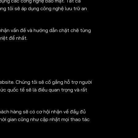
 dụng các công nghệ bảo mật. Tất cả
úng tôi sẽ áp dụng công nghệ lưu trữ an
p nhận vấn đề và hướng dẫn chặt chẽ từng
iệt để nhất.
ebsite. Chúng tôi sẽ cố gắng hỗ trợ người
ức quốc tế sẽ là điều quan trọng và rất
hách hàng sẽ có cơ hội nhận về đầy đủ
thời gian cũng như cập nhật mọi thao tác