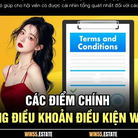
 giúp cho hội viên có được cái nhìn tổng quát nhất đối với cá