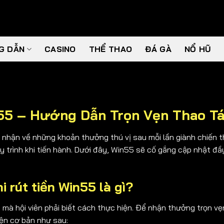
G DẪN
CASINO
THỂ THAO
ĐÁ GÀ
NỔ HŨ
55 – Hướng Dẫn Trọn Vẹn Thao T
nhận về những khoản thưởng thú vị sau mỗi lần giành chiến t
quy trình khi tiến hành. Dưới đây, Win55 sẽ cố gắng cập nhật 
i rút tiền Win55 là gì?
n mà hội viên phải biết cách thực hiện. Để nhận thưởng trọn v
iện cơ bản như sau: