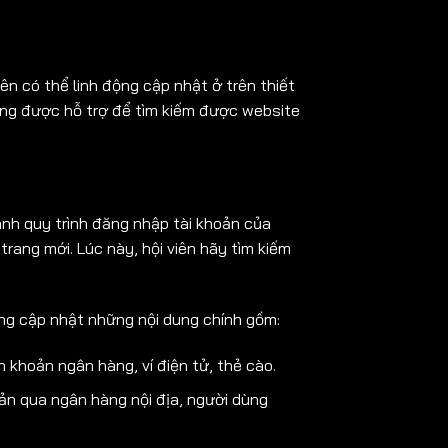
ên có thể linh động cập nhật ở trên thiết
đang được hỗ trợ để tìm kiếm được website
ành quy trình đăng nhập tài khoản của
trang mới. Lúc này, hội viên hãy tìm kiếm
ộng cập nhật những nội dung chính gồm:
 khoản ngân hàng, ví điện tử, thẻ cào.
ản qua ngân hàng nội địa, người dùng