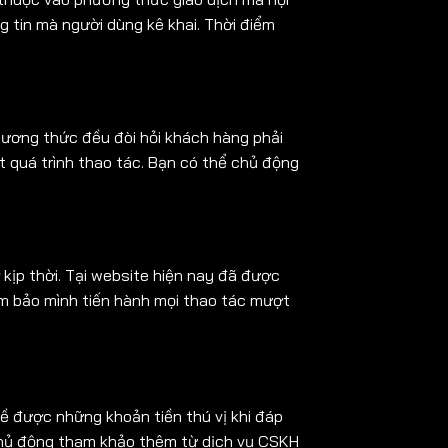
g tin mà người dùng kê khai. Thời điểm
hương thức đều đòi hỏi khách hàng phải
t quá trình thao tác. Bạn có thể chủ động
kịp thời. Tại website hiện nay đã được
ảm bảo mình tiến hành mọi thao tác mượt
về được những khoản tiền thú vị khi đáp
 chủ động tham khảo thêm từ dịch vụ CSKH