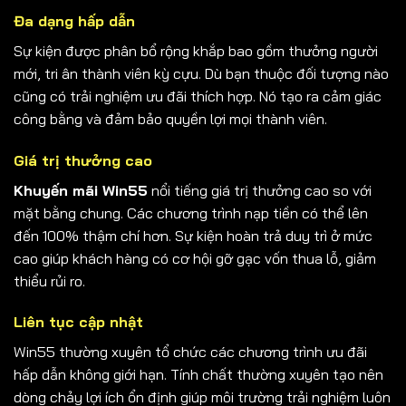
Đa dạng hấp dẫn
Sự kiện được phân bổ rộng khắp bao gồm thưởng người
mới, tri ân thành viên kỳ cựu. Dù bạn thuộc đối tượng nào
cũng có trải nghiệm ưu đãi thích hợp. Nó tạo ra cảm giác
công bằng và đảm bảo quyền lợi mọi thành viên.
Giá trị thưởng cao
Khuyến mãi Win55
nổi tiếng giá trị thưởng cao so với
mặt bằng chung. Các chương trình nạp tiền có thể lên
đến 100% thậm chí hơn. Sự kiện hoàn trả duy trì ở mức
cao giúp khách hàng có cơ hội gỡ gạc vốn thua lỗ, giảm
thiểu rủi ro.
Liên tục cập nhật
Win55 thường xuyên tổ chức các chương trình ưu đãi
hấp dẫn không giới hạn. Tính chất thường xuyên tạo nên
dòng chảy lợi ích ổn định giúp môi trường trải nghiệm luôn