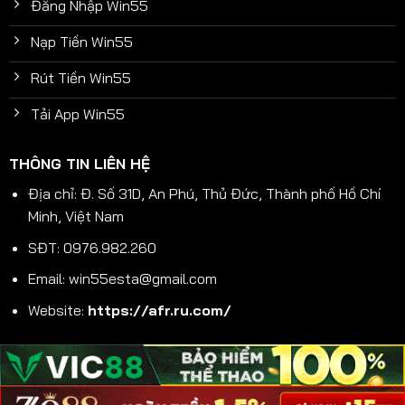
Đăng Nhập Win55
Nạp Tiền Win55
Rút Tiền Win55
Tải App Win55
THÔNG TIN LIÊN HỆ
Địa chỉ: Đ. Số 31D, An Phú, Thủ Đức, Thành phố Hồ Chí
Minh, Việt Nam
SĐT: 0976.982.260
Email:
win55esta@gmail.com
Website:
https://afr.ru.com/
Copyright 2026 ©
WIN55.ESTATE