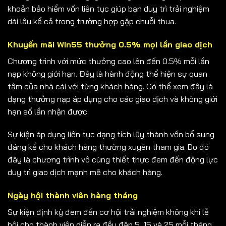
khoản bảo hiểm vốn liên tục giúp bạn duy trì trải nghiệm
dài lâu kể cả trong trường hợp gặp chuỗi thua.
Khuyến mãi Win55 thưởng 0.5% mọi lần giao dịch
Chương trình với mức thưởng cao lên đến 0.5% mỗi lần
nạp không giới hạn. Đây là hành động thể hiện sự quan
tâm của nhà cái với từng khách hàng. Có thể xem đây là
dạng thưởng nạp áp dụng cho các giao dịch và không giới
hạn số lần nhận được.
Sự kiện áp dụng liên tục dạng tích lũy thành vốn bổ sung
đáng kể cho khách hàng thường xuyên tham gia. Do đó
đây là chương trình vô cùng thiết thực đem đến động lực
duy trì giao dịch mạnh mẽ cho khách hàng.
Ngày hội thành viên hàng tháng
Sự kiện định kỳ đem đến cơ hội trải nghiệm không khí lễ
hội cho thành viên diễn ra đều đặn 5, 15 và 25 mỗi tháng