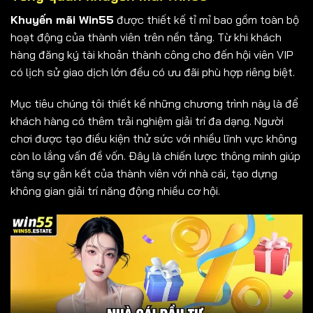
Khuyến mãi Win55
được thiết kế tỉ mỉ bao gồm toàn bộ
hoạt động của thành viên trên nền tảng. Từ khi khách
hàng đăng ký tài khoản thành công cho đến hội viên VIP
có lịch sử giao dịch lớn đều có ưu đãi phù hợp riêng biệt.
Mục tiêu chúng tôi thiết kế những chương trình này là để
khách hàng có thêm trải nghiệm giải trí đa dạng. Người
chơi được tạo điều kiện thử sức với nhiều lĩnh vực không
còn lo lắng vấn đề vốn. Đây là chiến lược thông minh giúp
tăng sự gắn kết của thành viên với nhà cái, tạo dựng
không gian giải trí năng động nhiều cơ hội.