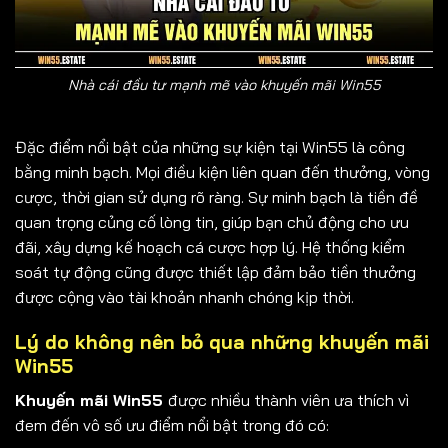
Nhà cái đầu tư mạnh mẽ vào khuyến mãi Win55
Đặc điểm nổi bật của những sự kiện tại Win55 là công
bằng minh bạch. Mọi điều kiện liên quan đến thưởng, vòng
cược, thời gian sử dụng rõ ràng. Sự minh bạch là tiền đề
quan trọng củng cố lòng tin, giúp bạn chủ động cho ưu
đãi, xây dựng kế hoạch cá cược hợp lý. Hệ thống kiểm
soát tự động cũng được thiết lập đảm bảo tiền thưởng
được cộng vào tài khoản nhanh chóng kịp thời.
Lý do không nên bỏ qua những khuyến mãi
Win55
Khuyến mãi Win55
được nhiều thành viên ưa thích vì
đem đến vô số ưu điểm nổi bật trong đó có: