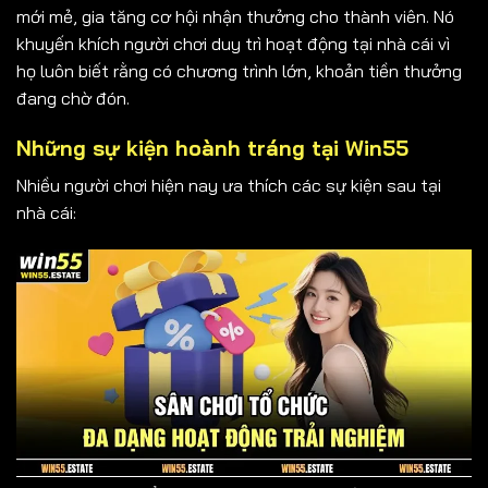
mới mẻ, gia tăng cơ hội nhận thưởng cho thành viên. Nó
khuyến khích người chơi duy trì hoạt động tại nhà cái vì
họ luôn biết rằng có chương trình lớn, khoản tiền thưởng
đang chờ đón.
Những sự kiện hoành tráng tại Win55
Nhiều người chơi hiện nay ưa thích các sự kiện sau tại
nhà cái: