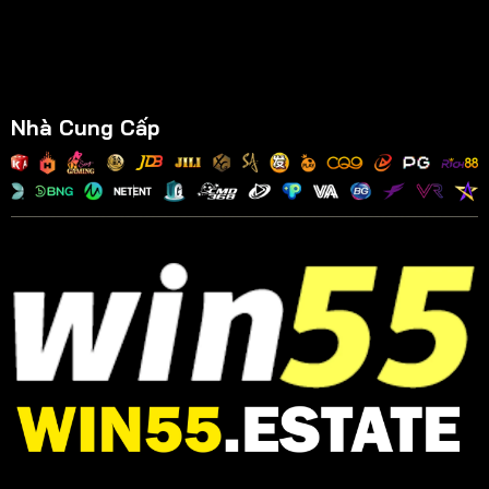
Nhà Cung Cấp